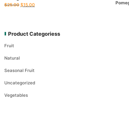
Original
Current
$
25.00
$
15.00
$20.00.
$15.00.
price
price
was:
is:
$25.00.
$15.00.
Product Categoriess
Fruit
Natural
Seasonal Fruit
Uncategorized
Vegetables