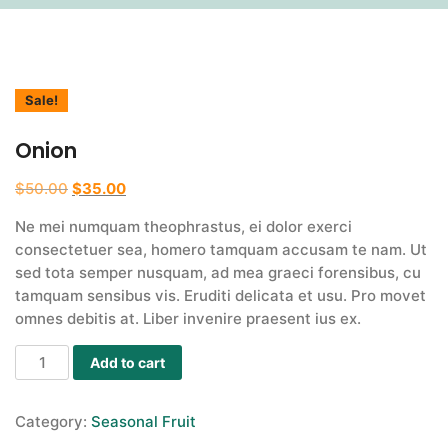
Sale!
Onion
Original
Current
$
50.00
$
35.00
price
price
Ne mei numquam theophrastus, ei dolor exerci
was:
is:
consectetuer sea, homero tamquam accusam te nam. Ut
$50.00.
$35.00.
sed tota semper nusquam, ad mea graeci forensibus, cu
tamquam sensibus vis. Eruditi delicata et usu. Pro movet
omnes debitis at. Liber invenire praesent ius ex.
Add to cart
Category:
Seasonal Fruit